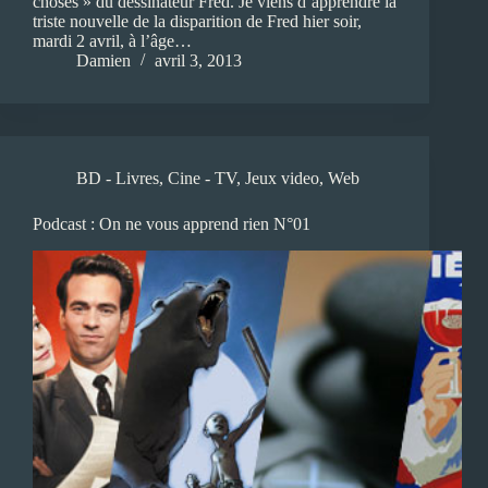
choses » du dessinateur Fred. Je viens d’apprendre la
triste nouvelle de la disparition de Fred hier soir,
mardi 2 avril, à l’âge…
Damien
avril 3, 2013
BD - Livres
,
Cine - TV
,
Jeux video
,
Web
Podcast : On ne vous apprend rien N°01