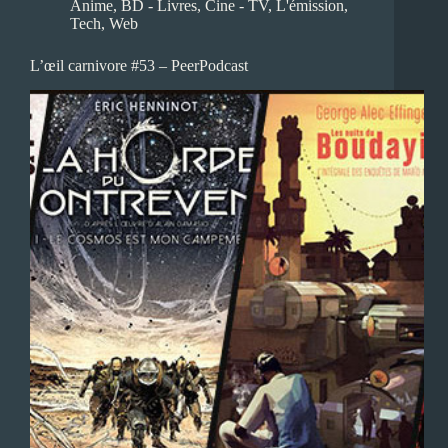
Anime
,
BD - Livres
,
Cine - TV
,
L'émission
,
Tech
,
Web
L’œil carnivore #53 – PeerPodcast