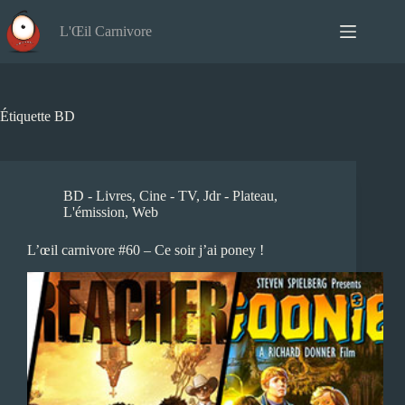
Passer
au
L'Œil Carnivore
contenu
Étiquette
BD
BD - Livres
,
Cine - TV
,
Jdr - Plateau
,
L'émission
,
Web
L’œil carnivore #60 – Ce soir j’ai poney !