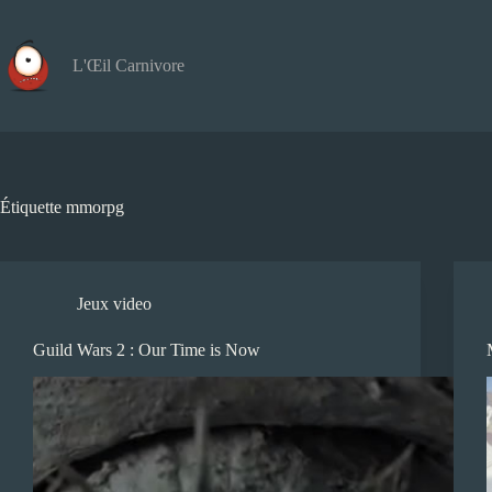
Passer
au
contenu
L'Œil Carnivore
Étiquette
mmorpg
Jeux video
Guild Wars 2 : Our Time is Now