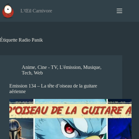
Passer
au
L'Œil Carnivore
contenu
Étiquette
Radio Panik
Anime
,
Cine - TV
,
L'émission
,
Musique
,
Tech
,
Web
Emission 134 – La tête d’oiseau de la guitare
aérienne