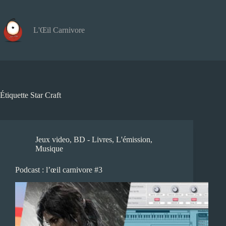
Passer
au
contenu
L'Œil Carnivore
Étiquette
Star Craft
Jeux video
,
BD - Livres
,
L'émission
,
Musique
Podcast : l’œil carnivore #3