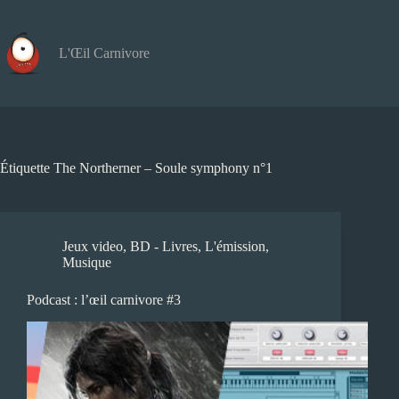
Passer
au
contenu
L'Œil Carnivore
Étiquette
The Northerner – Soule symphony n°1
Jeux video
,
BD - Livres
,
L'émission
,
Musique
Podcast : l’œil carnivore #3