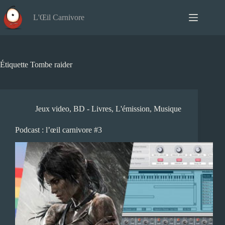
Passer
au
L'Œil Carnivore
contenu
Étiquette
Tombe raider
Jeux video
,
BD - Livres
,
L'émission
,
Musique
Podcast : l’œil carnivore #3