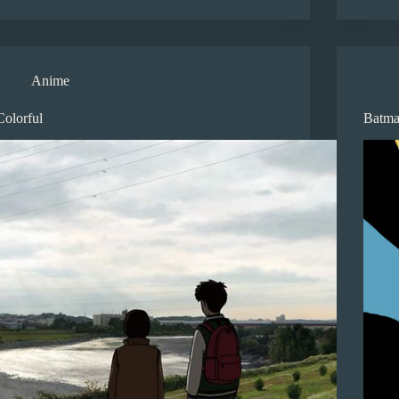
Anime
Colorful
Batma