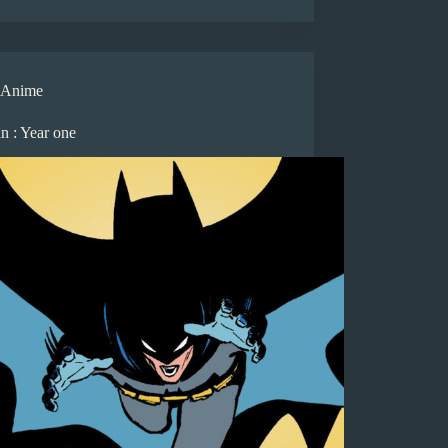
Anime
n : Year one