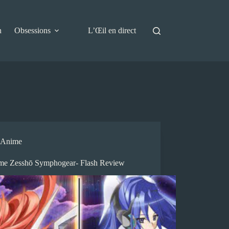
n
Obsessions
L’Œil en direct
Anime
me Zesshō Symphogear- Flash Review