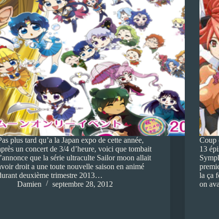
Pas plus tard qu’a la Japan expo de cette année,
Coup d
après un concert de 3/4 d’heure, voici que tombait
13 épi
l’annonce que la série ultraculte Sailor moon allait
Sympho
avoir droit a une toute nouvelle saison en animé
premie
durant deuxième trimestre 2013…
la ça 
Damien
septembre 28, 2012
on av