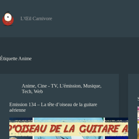
Passer
au
contenu
L'Œil Carnivore
Étiquette
Anime
Anime
,
Cine - TV
,
L'émission
,
Musique
,
Tech
,
Web
Emission 134 – La tête d’oiseau de la guitare
aérienne