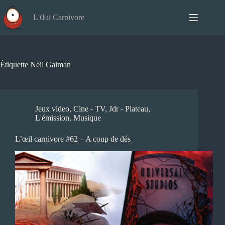
Passer
au
L'Œil Carnivore
contenu
Étiquette
Neil Gaiman
Jeux video
,
Cine - TV
,
Jdr - Plateau
,
L'émission
,
Musique
L’œil carnivore #62 – A coup de dés